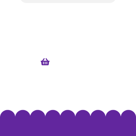
Promo 2
Estamos horneando nuevas promos
para ti…
$000